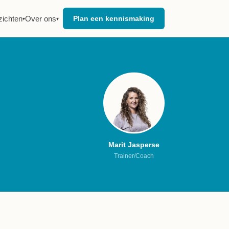
zichten
Over ons
Plan een kennismaking
▾
▾
Marit Jasperse
Trainer/Coach