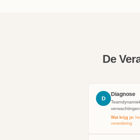
De Ver
Diagnose
D
Teamdynamiek i
verwachtingen
Wat krijg je:
hel
verandering.