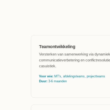
Teamontwikkeling
Versterken van samenwerking via dynamiek
communicatieverbetering en conflictresolut
casuistiek.
Voor wie:
MT's, afdelingsteams, projectteams
Duur:
3-6 maanden