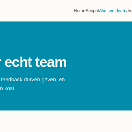
Home
Aanpak
Wat we doen
In
▾
 echt team
 feedback durven geven, en
n kost.