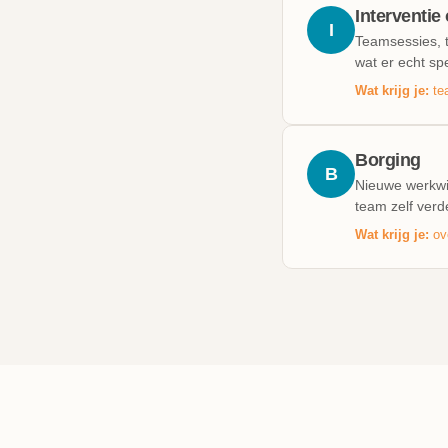
Interventie
I
Teamsessies, t
wat er echt spe
Wat krijg je:
tea
Borging
B
Nieuwe werkwi
team zelf verd
Wat krijg je:
ove