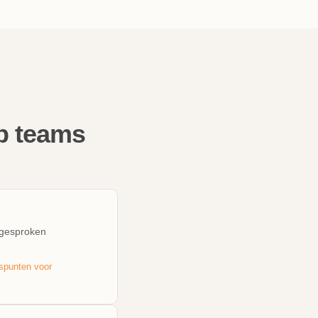
p teams
tgesproken
gspunten voor