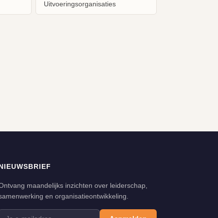
Uitvoeringsorganisaties
NIEUWSBRIEF
Ontvang maandelijks inzichten over leiderschap,
samenwerking en organisatieontwikkeling.