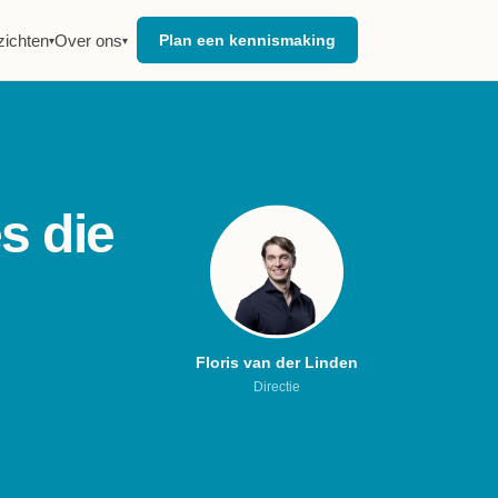
zichten
Over ons
Plan een kennismaking
▾
▾
es die
Floris van der Linden
Directie