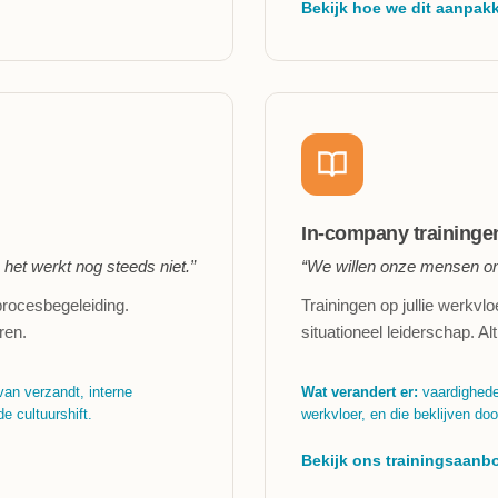
Bekijk hoe we dit aanpa
In-company traininge
het werkt nog steeds niet.”
“We willen onze mensen ontw
 procesbegeleiding.
Trainingen op jullie werkvloe
ren.
situationeel leiderschap. A
van verzandt, interne
Wat verandert er:
vaardigheden
e cultuurshift.
werkvloer, en die beklijven do
Bekijk ons trainingsaan