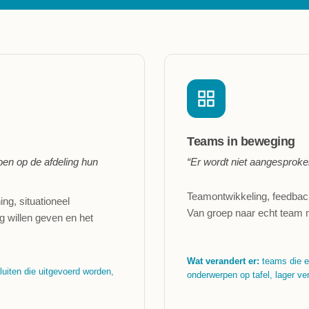
Teams in beweging
oen op de afdeling hun
“Er wordt niet aangesproken
Teamontwikkeling, feedback
g, situationeel
Van groep naar echt team m
ng willen geven en het
Wat verandert er:
teams die el
uiten die uitgevoerd worden,
onderwerpen op tafel, lager ve