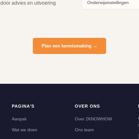
Onderwijsinstellingen
 door advies en uitvoering
Plan een kennismaking →
PAGINA'S
OVER ONS
Aanpak
Over 2KNOWHOW
Wat we doen
Ons team