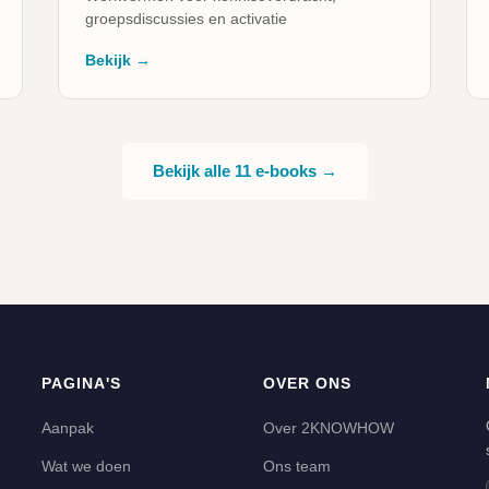
groepsdiscussies en activatie
Bekijk →
Bekijk alle 11 e-books →
PAGINA'S
OVER ONS
Aanpak
Over 2KNOWHOW
Wat we doen
Ons team