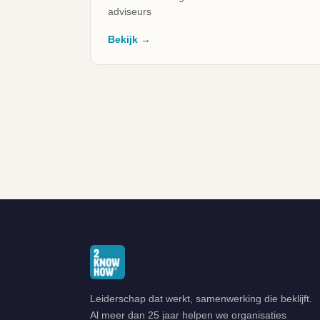
adviseurs
Bekijk →
GRATIS DOWNLOAD
Laat je e-mailadres achter en we sturen de PDF direct
Leiderschap dat werkt, samenwerking die beklijft.
naar je inbox.
Al meer dan 25 jaar helpen we organisaties