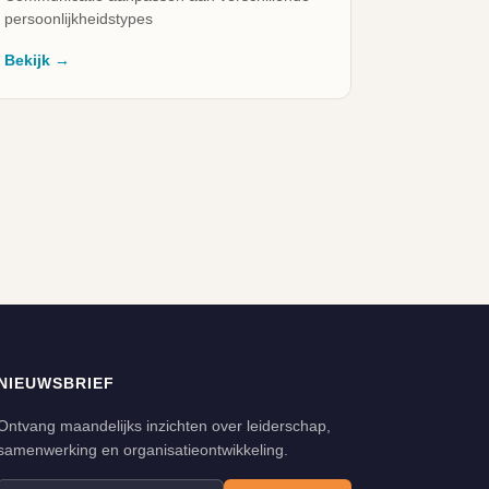
persoonlijkheidstypes
Bekijk →
NIEUWSBRIEF
Ontvang maandelijks inzichten over leiderschap,
samenwerking en organisatieontwikkeling.