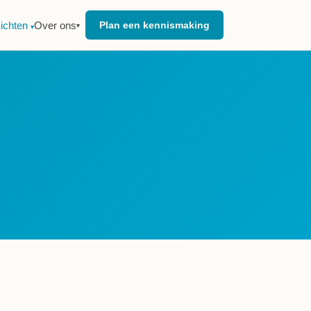
zichten
Over ons
Plan een kennismaking
▾
▾