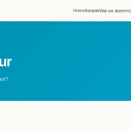
Home
Aanpak
Wat we doen
In
▾
ur
uur?